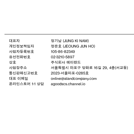
대표자
정기남 (JUNG KI NAM)
개인정보책임자
정준호 (JEOUNG JUN HO)
사업자등록번호
105-86-82349
유선전화번호
02-3210-5897
상호
주식회사 에이랜드
사업장주소
서울특별시 마포구 양화로 16길 29, 4층(서교동)
통신판매신고번호
2023-서울마포-0285호
대표 이메일
online@alandcompany.com
온라인스토어 1:1 상담
agoodscs.channel.io