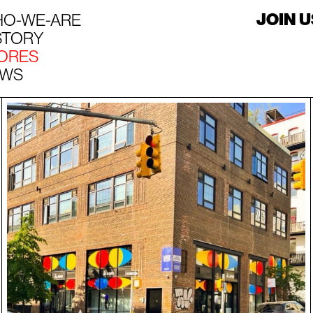
O-WE-ARE
JOIN U
STORY
ORES
EWS