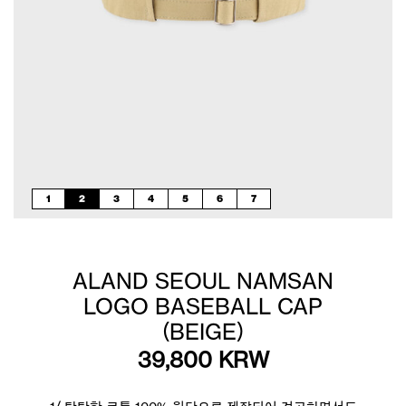
1
2
3
4
5
6
7
ALAND SEOUL NAMSAN
LOGO BASEBALL CAP
(BEIGE)
39,800
KRW