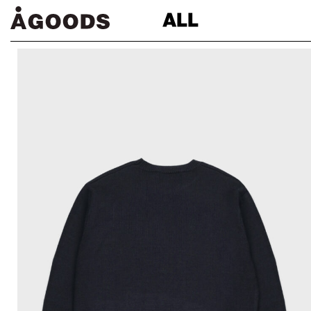
ALL
컨
텐
츠
로
넘
어
가
기