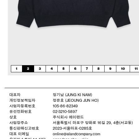
1
2
3
4
5
6
7
8
9
10
11
대표자
정기남 (JUNG KI NAM)
개인정보책임자
정준호 (JEOUNG JUN HO)
사업자등록번호
105-86-82349
유선전화번호
02-3210-5897
상호
주식회사 에이랜드
사업장주소
서울특별시 마포구 양화로 16길 29, 4층(서교동)
통신판매신고번호
2023-서울마포-0285호
대표 이메일
online@alandcompany.com