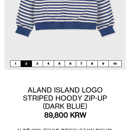
1
2
3
4
5
6
7
8
9
10
ALAND ISLAND LOGO
STRIPED HOODY ZIP-UP
(DARK BLUE)
89,800
KRW