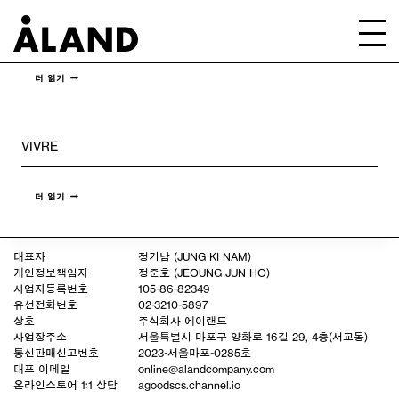
컨
텐
VIVRE
츠
로
넘
어
VIVRE
더 읽기
가
기
VIVRE
VIVRE
더 읽기
대표자
정기남 (JUNG KI NAM)
개인정보책임자
정준호 (JEOUNG JUN HO)
사업자등록번호
105-86-82349
유선전화번호
02-3210-5897
상호
주식회사 에이랜드
사업장주소
서울특별시 마포구 양화로 16길 29, 4층(서교동)
통신판매신고번호
2023-서울마포-0285호
대표 이메일
online@alandcompany.com
온라인스토어 1:1 상담
agoodscs.channel.io